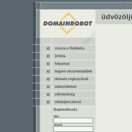
üdvözölj
vissza a fõoldalra
árlista
folyamat
legyen viszonteladónk
domain regisztráció
adatvédelem
elérhetõség
elfelejtett jelszó
Bejelentkezés
Név:
Jelszó: