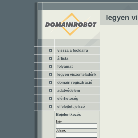
legyen v
vissza a fõoldalra
árlista
folyamat
legyen viszonteladónk
domain regisztráció
adatvédelem
elérhetõség
elfelejtett jelszó
Bejelentkezés
Név:
Jelszó: